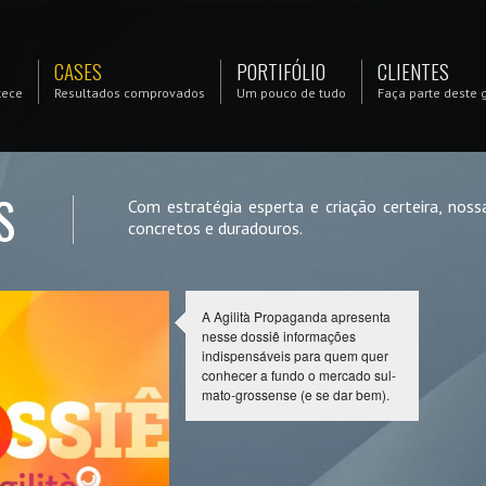
CASES
PORTIFÓLIO
CLIENTES
tece
Resultados comprovados
Um pouco de tudo
Faça parte deste 
S
Com estratégia esperta e criação certeira, no
concretos e duradouros.
A Agilità Propaganda apresenta
nesse dossiê informações
indispensáveis para quem quer
conhecer a fundo o mercado sul-
mato-grossense (e se dar bem).